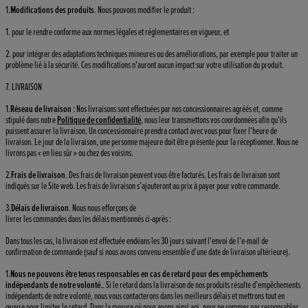
1.
Modifications des produits
. Nous pouvons modifier le produit :
1. pour le rendre conforme aux normes légales et réglementaires en vigueur, et
2. pour intégrer des adaptations techniques mineures ou des améliorations, par exemple pour traiter un
problème lié à la sécurité. Ces modifications n'auront aucun impact sur votre utilisation du produit.
7. LIVRAISON
1.
Réseau de livraison
: Nos livraisons sont effectuées par nos concessionnaires agréés et, comme
stipulé dans notre
Politique de confidentialité
, nous leur transmettons vos coordonnées afin qu'ils
puissent assurer la livraison. Un concessionnaire prendra contact avec vous pour fixer l'heure de
livraison. Le jour de la livraison, une personne majeure doit être présente pour la réceptionner. Nous ne
livrons pas « en lieu sûr » ou chez des voisins.
2.
Frais de livraison
. Des frais de livraison peuvent vous être facturés. Les frais de livraison sont
indiqués sur le Site web. Les frais de livraison s’ajouteront au prix à payer pour votre commande.
3.
Délais de livraison
. Nous nous efforçons de
livrer les commandes dans les délais mentionnés ci-après :
Dans tous les cas, la livraison est effectuée endéans les 30 jours suivant l'envoi de l'e-mail de
confirmation de commande (sauf si nous avons convenu ensemble d'une date de livraison ultérieure).
1.
Nous ne pouvons être tenus responsables en cas de retard pour des empêchements
indépendants de notre volonté.
. Si le retard dans la livraison de nos produits résulte d’empêchements
indépendants de notre volonté, nous vous contacterons dans les meilleurs délais et mettrons tout en
œuvre pour limiter le retard. Dans la mesure où nous avons ainsi agi, nous ne sommes pas responsables