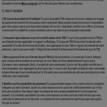
Consultez la section
Nous contacter
sur le Site web pour obtenir nos coordonnées.
17. PRIX ET PAIEMENT
1.
Où le prix du produit est-il indiqué
? Le prix du produit (TVA comprise) est le prix indiqué sur la page
de paiement au moment où vous passez votre commande. Nous prenons toutes les mesures raisonnables
pour nous assurer que le prix du produit indiqué soit correct. Cependant, veuillez vous référer à la clause
3 concernant les modalités si nous constatons une erreur dans le prix du produit commandé.
2.
Comment répercuterons-nous les modifications de la TVA
? Le prix d'un produit inclut la TVA (le
cas échéant) au taux applicable en vigueur en Belgique. Si le taux de TVA fluctue entre la date de votre
commande et la date de livraison du produit, nous appliquons le taux TVA en vigueur au moment de votre
paiement, sauf si vous avez réglé l'intégralité du montant d'achat avant la fluctuation du taux de TVA.
3.
Que se passe-t-il en cas d'erreur de prix
?
Malgré nos précautions, il se peut que les prix indiqués
pour certains de nos produits ne soient pas corrects. Nous vérifions généralement les prix avant
d'accepter votre commande. Ainsi, si en date de votre commande, le prix réel du produit est inférieur à
celui mentionné, nous appliquons le prix le plus bas. Si le prix réel du produit en date de votre commande
est plus élevé que le prix mentionné sur le Site web, nous vous contacterons afin que vous puissiez ou non
confirmer votre commande.
4.
Quelles sont les modalités de paiement ?
Le paiement doit toujours être réalisé selon les modalités
indiquées sur notre Site web. Seules les cartes bancaires et les cartes de crédit mentionnées sur le Site
web sont acceptées. Vous devez régler le montant de votre achat préalablement à la livraison des
produits. Les montants sont débités sur votre carte bancaire ou votre carte de crédit une fois que vous
confirmez le paiement sur le Site web. La réception de votre paiement ne signifie pas que nous soyons
liés par un accord.