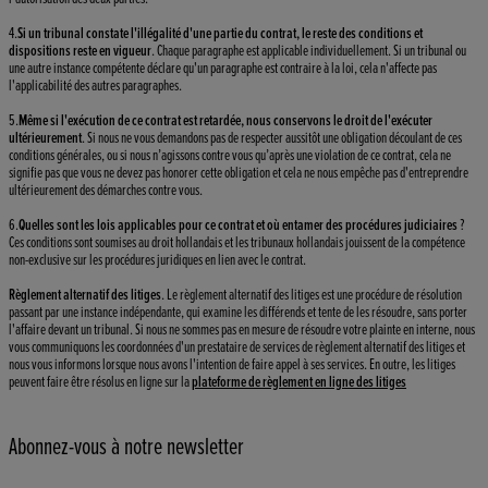
4.
Si un tribunal constate l'illégalité d'une partie du contrat, le reste des conditions et
dispositions reste en vigueur
. Chaque paragraphe est applicable individuellement. Si un tribunal ou
une autre instance compétente déclare qu'un paragraphe est contraire à la loi, cela n'affecte pas
l'applicabilité des autres paragraphes.
5.
Même si l'exécution de ce contrat est retardée, nous conservons le droit de l'exécuter
ultérieurement
. Si nous ne vous demandons pas de respecter aussitôt une obligation découlant de ces
conditions générales, ou si nous n’agissons contre vous qu’après une violation de ce contrat, cela ne
signifie pas que vous ne devez pas honorer cette obligation et cela ne nous empêche pas d'entreprendre
ultérieurement des démarches contre vous.
6.
Quelles sont les lois applicables pour ce contrat et où entamer des procédures judiciaires
?
Ces conditions sont soumises au droit hollandais et les tribunaux hollandais jouissent de la compétence
non-exclusive sur les procédures juridiques en lien avec le contrat.
Règlement alternatif des litiges
. Le règlement alternatif des litiges est une procédure de résolution
passant par une instance indépendante, qui examine les différends et tente de les résoudre, sans porter
l'affaire devant un tribunal. Si nous ne sommes pas en mesure de résoudre votre plainte en interne, nous
vous communiquons les coordonnées d'un prestataire de services de règlement alternatif des litiges et
nous vous informons lorsque nous avons l'intention de faire appel à ses services. En outre, les litiges
peuvent faire être résolus en ligne sur la
plateforme de règlement en ligne des litiges
Abonnez-vous à notre newsletter