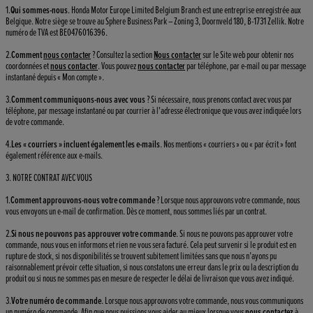
1.
Qui sommes-nous
. Honda Motor Europe Limited Belgium Branch est une entreprise enregistrée aux
Belgique. Notre siège se trouve au Sphere Business Park – Zoning 3, Doornveld 180, B-1731 Zellik. Notre
numéro de TVA est BE0476016396.
2.
Comment
nous contacter
? Consultez la section
Nous contacter
sur le Site web pour obtenir nos
coordonnées et
nous contacter
. Vous pouvez
nous contacter
par téléphone, par e-mail ou par message
instantané depuis « Mon compte ».
3.
Comment communiquons-nous avec vous
? Si nécessaire, nous prenons contact avec vous par
téléphone, par message instantané ou par courrier à l'adresse électronique que vous avez indiquée lors
de votre commande.
4.
Les « courriers » incluent également les e-mails
. Nos mentions « courriers » ou « par écrit » font
également référence aux e-mails.
3. NOTRE CONTRAT AVEC VOUS
1.
Comment approuvons-nous votre commande
? Lorsque nous approuvons votre commande, nous
vous envoyons un e-mail de confirmation. Dès ce moment, nous sommes liés par un contrat.
2.
Si nous ne pouvons pas approuver votre commande
. Si nous ne pouvons pas approuver votre
commande, nous vous en informons et rien ne vous sera facturé. Cela peut survenir si le produit est en
rupture de stock, si nos disponibilités se trouvent subitement limitées sans que nous n’ayons pu
raisonnablement prévoir cette situation, si nous constatons une erreur dans le prix ou la description du
produit ou si nous ne sommes pas en mesure de respecter le délai de livraison que vous avez indiqué.
3.
Votre numéro de commande
. Lorsque nous approuvons votre commande, nous vous communiquons
un numéro de commande. Afin que nous puissions vous aider au mieux lorsque vous
nous contactez
à