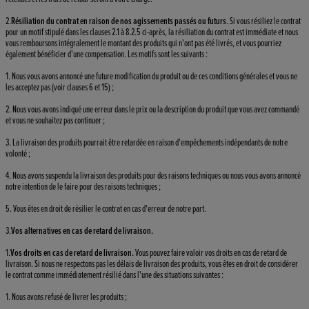
2.
Résiliation du contrat en raison de nos agissements passés ou futurs
. Si vous résiliez le contrat
pour un motif stipulé dans les clauses 2.1 à 8.2.5 ci-après, la résiliation du contrat est immédiate et nous
vous remboursons intégralement le montant des produits qui n'ont pas été livrés, et vous pourriez
également bénéficier d'une compensation. Les motifs sont les suivants :
1. Nous vous avons annoncé une future modification du produit ou de ces conditions générales et vous ne
les acceptez pas (voir clauses 6 et 15) ;
2. Nous vous avons indiqué une erreur dans le prix ou la description du produit que vous avez commandé
et vous ne souhaitez pas continuer ;
3. La livraison des produits pourrait être retardée en raison d'empêchements indépendants de notre
volonté ;
4. Nous avons suspendu la livraison des produits pour des raisons techniques ou nous vous avons annoncé
notre intention de le faire pour des raisons techniques ;
5. Vous êtes en droit de résilier le contrat en cas d'erreur de notre part.
3.
Vos alternatives en cas de retard de livraison.
1.
Vos droits en cas de retard de livraison.
Vous pouvez faire valoir vos droits en cas de retard de
livraison. Si nous ne respectons pas les délais de livraison des produits, vous êtes en droit de considérer
le contrat comme immédiatement résilié dans l'une des situations suivantes :
1. Nous avons refusé de livrer les produits ;