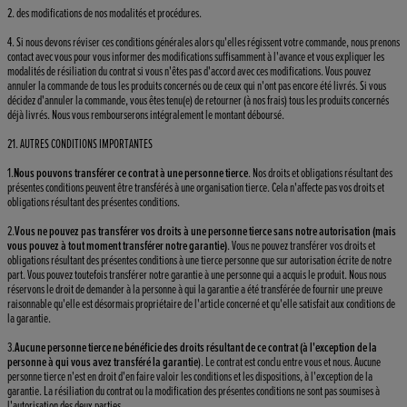
2. des modifications de nos modalités et procédures.
4. Si nous devons réviser ces conditions générales alors qu'elles régissent votre commande, nous prenons
contact avec vous pour vous informer des modifications suffisamment à l'avance et vous expliquer les
modalités de résiliation du contrat si vous n'êtes pas d'accord avec ces modifications. Vous pouvez
annuler la commande de tous les produits concernés ou de ceux qui n'ont pas encore été livrés. Si vous
décidez d'annuler la commande, vous êtes tenu(e) de retourner (à nos frais) tous les produits concernés
déjà livrés. Nous vous rembourserons intégralement le montant déboursé.
21. AUTRES CONDITIONS IMPORTANTES
1.
Nous pouvons transférer ce contrat à une personne tierce
. Nos droits et obligations résultant des
présentes conditions peuvent être transférés à une organisation tierce. Cela n'affecte pas vos droits et
obligations résultant des présentes conditions.
2.
Vous ne pouvez pas transférer vos droits à une personne tierce sans notre autorisation (mais
vous pouvez à tout moment transférer notre garantie)
. Vous ne pouvez transférer vos droits et
obligations résultant des présentes conditions à une tierce personne que sur autorisation écrite de notre
part. Vous pouvez toutefois transférer notre garantie à une personne qui a acquis le produit. Nous nous
réservons le droit de demander à la personne à qui la garantie a été transférée de fournir une preuve
raisonnable qu'elle est désormais propriétaire de l'article concerné et qu'elle satisfait aux conditions de
la garantie.
3.
Aucune personne tierce ne bénéficie des droits résultant de ce contrat (à l'exception de la
personne à qui vous avez transféré la garantie
). Le contrat est conclu entre vous et nous. Aucune
personne tierce n'est en droit d'en faire valoir les conditions et les dispositions, à l'exception de la
garantie. La résiliation du contrat ou la modification des présentes conditions ne sont pas soumises à
l'autorisation des deux parties.