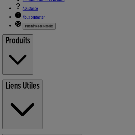
Assistance
Nous contacter
Paramètres des cookies
Produits
Tondeuses
Liens Utiles
Outils de Jardin