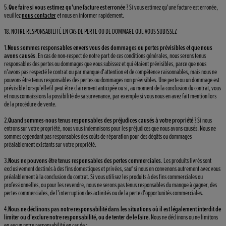
5.
Que faire si vous estimez qu'une facture est erronée
? Si vous estimez qu'une facture est erronée,
veuillez
nous contacter
et nous en informer rapidement.
18. NOTRE RESPONSABILITÉ EN CAS DE PERTE OU DE DOMMAGE QUE VOUS SUBISSEZ
1.
Nous sommes responsables envers vous des dommages ou pertes prévisibles et que nous
avons causés
. En cas de non-respect de notre part de ces conditions générales, nous serons tenus
responsables des pertes ou dommages que vous subissez et qui étaient prévisibles, parce que nous
n'avons pas respecté le contrat ou par manque d'attention et de compétence raisonnables, mais nous ne
pouvons être tenus responsables des pertes ou dommages non prévisibles. Une perte ou un dommage est
prévisible lorsqu'elle/il peut être clairement anticipée ou si, au moment de la conclusion du contrat, vous
et nous connaissions la possibilité de sa survenance, par exemple si vous nous en avez fait mention lors
de la procédure de vente.
2.
Quand sommes-nous tenus responsables des préjudices causés à votre propriété
? Si nous
entrons sur votre propriété, nous vous indemnisons pour les préjudices que nous avons causés. Nous ne
sommes cependant pas responsables des coûts de réparation pour des dégâts ou dommages
préalablement existants sur votre propriété.
3.
Nous ne pouvons être tenus responsables des pertes commerciales
. Les produits livrés sont
exclusivement destinés à des fins domestiques et privées, sauf si nous en convenons autrement avec vous
préalablement à la conclusion du contrat. Si vous utilisez les produits à des fins commerciales ou
professionnelles, ou pour les revendre, nous ne serons pas tenus responsables du manque à gagner, des
pertes commerciales, de l'interruption des activités ou de la perte d'opportunités commerciales.
4.
Nous ne déclinons pas notre responsabilité dans les situations où il est légalement interdit de
limiter ou d'exclure notre responsabilité, ou de tenter de le faire.
Nous ne déclinons ou ne limitons
en aucun notre responsabilité en cas de :