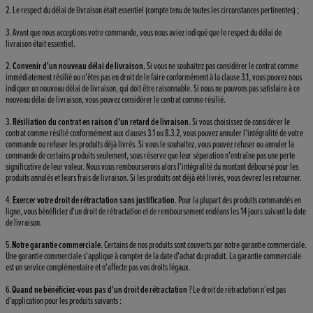
2. Le respect du délai de livraison était essentiel (compte tenu de toutes les circonstances pertinentes) ;
3. Avant que nous acceptions votre commande, vous nous aviez indiqué que le respect du délai de
livraison était essentiel.
2.
Convenir d'un nouveau délai de livraison.
Si vous ne souhaitez pas considérer le contrat comme
immédiatement résilié ou n'êtes pas en droit de le faire conformément à la clause 3.1, vous pouvez nous
indiquer un nouveau délai de livraison, qui doit être raisonnable. Si nous ne pouvons pas satisfaire à ce
nouveau délai de livraison, vous pouvez considérer le contrat comme résilié.
3.
Résiliation du contrat en raison d'un retard de livraison.
Si vous choisissez de considérer le
contrat comme résilié conformément aux clauses 3.1 ou 8.3.2, vous pouvez annuler l'intégralité de votre
commande ou refuser les produits déjà livrés. Si vous le souhaitez, vous pouvez refuser ou annuler la
commande de certains produits seulement, sous réserve que leur séparation n'entraîne pas une perte
significative de leur valeur. Nous vous rembourserons alors l'intégralité du montant déboursé pour les
produits annulés et leurs frais de livraison. Si les produits ont déjà été livrés, vous devrez les retourner.
4.
Exercer votre droit de rétractation sans justification
. Pour la plupart des produits commandés en
ligne, vous bénéficiez d'un droit de rétractation et de remboursement endéans les 14 jours suivant la date
de livraison.
5.
Notre garantie commerciale
. Certains de nos produits sont couverts par notre garantie commerciale.
Une garantie commerciale s'applique à compter de la date d'achat du produit. La garantie commerciale
est un service complémentaire et n'affecte pas vos droits légaux.
6.
Quand ne bénéficiez-vous pas d'un droit de rétractation
? Le droit de rétractation n'est pas
d'application pour les produits suivants :