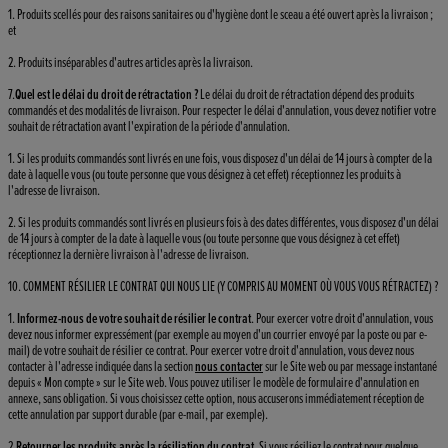
1. Produits scellés pour des raisons sanitaires ou d'hygiène dont le sceau a été ouvert après la livraison ;
et
2. Produits inséparables d'autres articles après la livraison.
7.
Quel est le délai du droit de rétractation ?
Le délai du droit de rétractation dépend des produits
commandés et des modalités de livraison. Pour respecter le délai d'annulation, vous devez notifier votre
souhait de rétractation avant l'expiration de la période d'annulation.
1. Si les produits commandés sont livrés en une fois, vous disposez d'un délai de 14 jours à compter de la
date à laquelle vous (ou toute personne que vous désignez à cet effet) réceptionnez les produits à
l'adresse de livraison.
2. Si les produits commandés sont livrés en plusieurs fois à des dates différentes, vous disposez d'un délai
de 14 jours à compter de la date à laquelle vous (ou toute personne que vous désignez à cet effet)
réceptionnez la dernière livraison à l'adresse de livraison.
10. COMMENT RÉSILIER LE CONTRAT QUI NOUS LIE (Y COMPRIS AU MOMENT OÙ VOUS VOUS RÉTRACTEZ) ?
1.
Informez-nous de votre souhait de résilier le contrat
. Pour exercer votre droit d'annulation, vous
devez nous informer expressément (par exemple au moyen d'un courrier envoyé par la poste ou par e-
mail) de votre souhait de résilier ce contrat. Pour exercer votre droit d'annulation, vous devez nous
contacter à l'adresse indiquée dans la section
nous contacter
sur le Site web ou par message instantané
depuis « Mon compte » sur le Site web. Vous pouvez utiliser le modèle de formulaire d'annulation en
annexe, sans obligation. Si vous choisissez cette option, nous accuserons immédiatement réception de
cette annulation par support durable (par e-mail, par exemple).
2.
Retourner les produits après la résiliation du contrat
. Si vous résiliez le contrat pour quelque