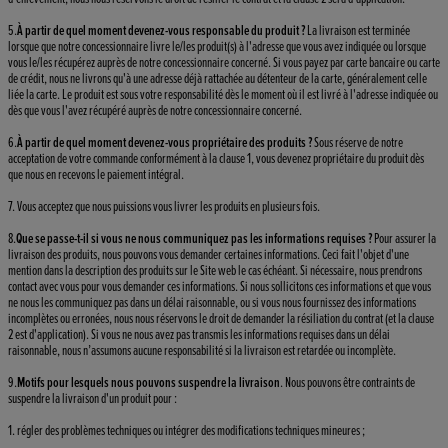
5.
À partir de quel moment devenez-vous responsable du produit
?
La livraison est terminée
lorsque que notre concessionnaire livre le/les produit(s) à l'adresse que vous avez indiquée ou lorsque
vous le/les récupérez auprès de notre concessionnaire concerné. Si vous payez par carte bancaire ou carte
de crédit, nous ne livrons qu'à une adresse déjà rattachée au détenteur de la carte, généralement celle
liée la carte. Le produit est sous votre responsabilité dès le moment où il est livré à l'adresse indiquée ou
dès que vous l'avez récupéré auprès de notre concessionnaire concerné.
6.
À partir de quel moment devenez-vous propriétaire des produits
?
Sous réserve de notre
acceptation de votre commande conformément à la clause 1, vous devenez propriétaire du produit dès
que nous en recevons le paiement intégral.
7. Vous acceptez que nous puissions vous livrer les produits en plusieurs fois.
8.
Que se passe-t-il si vous ne nous communiquez pas les informations requises
?
Pour assurer la
livraison des produits, nous pouvons vous demander certaines informations. Ceci fait l'objet d'une
mention dans la description des produits sur le Site web le cas échéant. Si nécessaire, nous prendrons
contact avec vous pour vous demander ces informations. Si nous sollicitons ces informations et que vous
ne nous les communiquez pas dans un délai raisonnable, ou si vous nous fournissez des informations
incomplètes ou erronées, nous nous réservons le droit de demander la résiliation du contrat (et la clause
2 est d'application). Si vous ne nous avez pas transmis les informations requises dans un délai
raisonnable, nous n’assumons aucune responsabilité si la livraison est retardée ou incomplète.
9.
Motifs pour lesquels nous pouvons suspendre la livraison
. Nous pouvons être contraints de
suspendre la livraison d'un produit pour :
1. régler des problèmes techniques ou intégrer des modifications techniques mineures ;