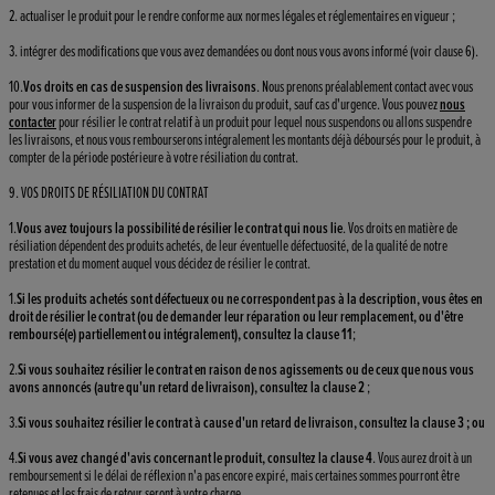
2. actualiser le produit pour le rendre conforme aux normes légales et réglementaires en vigueur ;
3. intégrer des modifications que vous avez demandées ou dont nous vous avons informé (voir clause 6).
10.
Vos droits en cas de suspension des livraisons
. Nous prenons préalablement contact avec vous
pour vous informer de la suspension de la livraison du produit, sauf cas d'urgence. Vous pouvez
nous
contacter
pour résilier le contrat relatif à un produit pour lequel nous suspendons ou allons suspendre
les livraisons, et nous vous rembourserons intégralement les montants déjà déboursés pour le produit, à
compter de la période postérieure à votre résiliation du contrat.
9. VOS DROITS DE RÉSILIATION DU CONTRAT
1.
Vous avez toujours la possibilité de résilier le contrat qui nous lie
. Vos droits en matière de
résiliation dépendent des produits achetés, de leur éventuelle défectuosité, de la qualité de notre
prestation et du moment auquel vous décidez de résilier le contrat.
1.
Si les produits achetés sont défectueux ou ne correspondent pas à la description, vous êtes en
droit de résilier le contrat (ou de demander leur réparation ou leur remplacement, ou d'être
remboursé(e) partiellement ou intégralement), consultez la clause 11
;
2.
Si vous souhaitez résilier le contrat en raison de nos agissements ou de ceux que nous vous
avons annoncés (autre qu'un retard de livraison), consultez la clause 2
;
3.
Si vous souhaitez résilier le contrat à cause d'un retard de livraison, consultez la clause 3 ; ou
4.
Si vous avez changé d'avis concernant le produit, consultez la clause 4
. Vous aurez droit à un
remboursement si le délai de réflexion n'a pas encore expiré, mais certaines sommes pourront être
retenues et les frais de retour seront à votre charge.