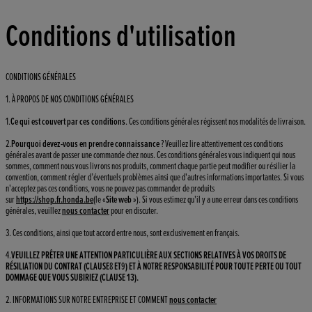
Conditions d'utilisation
CONDITIONS GÉNÉRALES
1. À PROPOS DE NOS CONDITIONS GÉNÉRALES
1.
Ce qui est couvert par ces conditions
. Ces conditions générales régissent nos modalités de livraison.
2.
Pourquoi devez-vous en prendre connaissance
? Veuillez lire attentivement ces conditions
générales avant de passer une commande chez nous. Ces conditions générales vous indiquent qui nous
sommes, comment nous vous livrons nos produits, comment chaque partie peut modifier ou résilier la
convention, comment régler d’éventuels problèmes ainsi que d'autres informations importantes. Si vous
n'acceptez pas ces conditions, vous ne pouvez pas commander de produits
sur
https://shop.fr.honda.be
(le «
Site web
»). Si vous estimez qu'il y a une erreur dans ces conditions
générales, veuillez
nous contacter
pour en discuter.
3. Ces conditions, ainsi que tout accord entre nous, sont exclusivement en français.
4.
VEUILLEZ PRÊTER UNE ATTENTION PARTICULIÈRE AUX SECTIONS RELATIVES À VOS DROITS DE
RÉSILIATION DU CONTRAT (CLAUSE
8
ET
9
) ET À NOTRE RESPONSABILITÉ POUR TOUTE PERTE OU TOUT
DOMMAGE QUE VOUS SUBIRIEZ (CLAUSE 13).
2. INFORMATIONS SUR NOTRE ENTREPRISE ET COMMENT
nous contacter