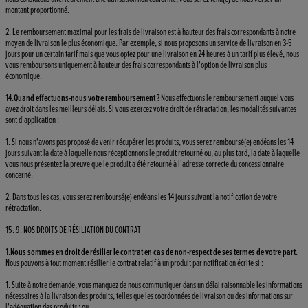
montant proportionné.
2. Le remboursement maximal pour les frais de livraison est à hauteur des frais correspondants à notre
moyen de livraison le plus économique. Par exemple, si nous proposons un service de livraison en 3-5
jours pour un certain tarif mais que vous optez pour une livraison en 24 heures à un tarif plus élevé, nous
vous remboursons uniquement à hauteur des frais correspondants à l'option de livraison plus
économique.
14.
Quand effectuons-nous votre remboursement
? Nous effectuons le remboursement auquel vous
avez droit dans les meilleurs délais. Si vous exercez votre droit de rétractation, les modalités suivantes
sont d'application :
1. Si nous n'avons pas proposé de venir récupérer les produits, vous serez remboursé(e) endéans les 14
jours suivant la date à laquelle nous réceptionnons le produit retourné ou, au plus tard, la date à laquelle
vous nous présentez la preuve que le produit a été retourné à l'adresse correcte du concessionnaire
concerné.
2. Dans tous les cas, vous serez remboursé(e) endéans les 14 jours suivant la notification de votre
rétractation.
15. 9. NOS DROITS DE RÉSILIATION DU CONTRAT
1.
Nous sommes en droit de résilier le contrat en cas de non-respect de ses termes de votre part
.
Nous pouvons à tout moment résilier le contrat relatif à un produit par notification écrite si :
1. Suite à notre demande, vous manquez de nous communiquer dans un délai raisonnable les informations
nécessaires à la livraison des produits, telles que les coordonnées de livraison ou des informations sur
l'adéquation des produits ; ou