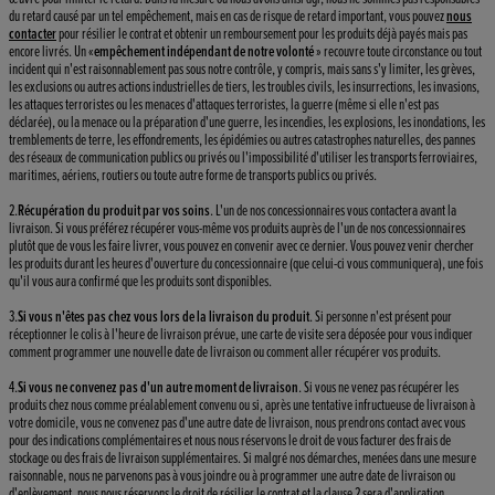
du retard causé par un tel empêchement, mais en cas de risque de retard important, vous pouvez
nous
contacter
pour résilier le contrat et obtenir un remboursement pour les produits déjà payés mais pas
encore livrés. Un «
empêchement indépendant de notre volonté
» recouvre toute circonstance ou tout
incident qui n'est raisonnablement pas sous notre contrôle, y compris, mais sans s'y limiter, les grèves,
les exclusions ou autres actions industrielles de tiers, les troubles civils, les insurrections, les invasions,
les attaques terroristes ou les menaces d'attaques terroristes, la guerre (même si elle n'est pas
déclarée), ou la menace ou la préparation d'une guerre, les incendies, les explosions, les inondations, les
tremblements de terre, les effondrements, les épidémies ou autres catastrophes naturelles, des pannes
des réseaux de communication publics ou privés ou l'impossibilité d'utiliser les transports ferroviaires,
maritimes, aériens, routiers ou toute autre forme de transports publics ou privés.
2.
Récupération du produit par vos soins
. L'un de nos concessionnaires vous contactera avant la
livraison. Si vous préférez récupérer vous-même vos produits auprès de l'un de nos concessionnaires
plutôt que de vous les faire livrer, vous pouvez en convenir avec ce dernier. Vous pouvez venir chercher
les produits durant les heures d'ouverture du concessionnaire (que celui-ci vous communiquera), une fois
qu'il vous aura confirmé que les produits sont disponibles.
3.
Si vous n'êtes pas chez vous lors de la livraison du produit
. Si personne n'est présent pour
réceptionner le colis à l'heure de livraison prévue, une carte de visite sera déposée pour vous indiquer
comment programmer une nouvelle date de livraison ou comment aller récupérer vos produits.
4.
Si vous ne convenez pas d'un autre moment de livraison
. Si vous ne venez pas récupérer les
produits chez nous comme préalablement convenu ou si, après une tentative infructueuse de livraison à
votre domicile, vous ne convenez pas d'une autre date de livraison, nous prendrons contact avec vous
pour des indications complémentaires et nous nous réservons le droit de vous facturer des frais de
stockage ou des frais de livraison supplémentaires. Si malgré nos démarches, menées dans une mesure
raisonnable, nous ne parvenons pas à vous joindre ou à programmer une autre date de livraison ou
d'enlèvement, nous nous réservons le droit de résilier le contrat et la clause 2 sera d'application.