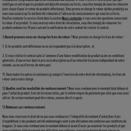
motif que ce soit et que les produits ont déjà été envoyés ou livrés, vous êtes tenu(e) de nous les retourner
(voir clause 4 pour le retour de produits défectueux). Vous prenez en charge le retour du/des produit(s) ou
vous vous assurez qu'ils ont bien été retournés à l'adresse du concessionnaire qui vous les a livrés.
Veuillez contacter le service client dans la section
Nous contacter
si vous avez des questions concernant
le retour d'un produit. Si vous exercez votre droit de rétractation, vous êtes tenu(e) de retourner les
produits endéans les 14 jours suivant la notification de votre souhait de résilier le contrat.
3.
Quand prenons-nous en charge les frais de retour
? Nous prenons en charge les frais de retour :
1. Si les produits sont défectueux ou ne correspondent pas à la description ; et
2. Si vous résiliez le contrat suite à l'annonce d'une future modification du produit ou de ces conditions
générales, d'une erreur dans le prix ou la description ou d'un retard de livraison indépendant de notre
volonté, ou en cas d'erreur de notre part.
11. Dans toutes les autres circonstances (y compris l'exercice de votre droit de rétractation), les frais de
retour sont à votre charge.
12.
Quelles sont les modalités de remboursement
? Nous vous remboursons le montant total déboursé
pour l'achat du produit, frais de livraison inclus, par le même moyen de paiement que celui que vous avez
utilisé. Un certain montant peut être retenu, comme décrit ci-après.
13.
Retenues sur remboursement
.
Nous nous réservons le droit de ne pas vous rembourser l'intégralité du montant d'achat (hors frais
d'expédition) si des produits ont été endommagés suite à une utilisation non conforme aux conditions du
magasin. Si nous vous remboursons le montant déboursé avant d'avoir pu examiner les produits et que
nous constatons ultérieurement une utilisation non conforme, vous serez tenu(e) de nous verser un