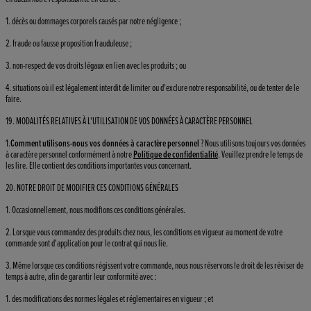
1. décès ou dommages corporels causés par notre négligence ;
2. fraude ou fausse proposition frauduleuse ;
3. non-respect de vos droits légaux en lien avec les produits ; ou
4. situations où il est légalement interdit de limiter ou d'exclure notre responsabilité, ou de tenter de le
faire.
19. MODALITÉS RELATIVES À L'UTILISATION DE VOS DONNÉES À CARACTÈRE PERSONNEL
1.
Comment utilisons-nous vos données à caractère personnel
? Nous utilisons toujours vos données
à caractère personnel conformément à notre
Politique de confidentialité
. Veuillez prendre le temps de
les lire. Elle contient des conditions importantes vous concernant.
20. NOTRE DROIT DE MODIFIER CES CONDITIONS GÉNÉRALES
1. Occasionnellement, nous modifions ces conditions générales.
2. Lorsque vous commandez des produits chez nous, les conditions en vigueur au moment de votre
commande sont d'application pour le contrat qui nous lie.
3. Même lorsque ces conditions régissent votre commande, nous nous réservons le droit de les réviser de
temps à autre, afin de garantir leur conformité avec :
1. des modifications des normes légales et réglementaires en vigueur ; et