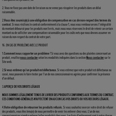
2. Vous ne fixez pas une date de livraison ou ne venez pas récupérer les produits dans un délai
raisonnable.
2.
Vous êtes soumis(e) à une obligation de compensation en cas de non-respect des termes du
contrat
. Si nous résilions le contrat conformément à la clause 1, nous vous rembourserons l'intégralité
du montant déboursé pour les produits non livrés, mais nous nous réservons le droit de retenir un certain
montant ou de solliciter une compensation raisonnable pour les coûts nets que nous devons assumer en
raison du non-respect du contrat de votre part.
16. EN CAS DE PROBLÈME AVEC LE PRODUIT
1.
Comment nous rapporter un problème
? Si vous avez des questions ou des plaintes concernant un
produit, veuillez
nous contacter
selon les modalités indiquées dans la section
Nous contacter
sur le
Site web.
2.
Si vous estimez qu'un produit est défectueux.
Si vous estimez que votre produit est défectueux ou
cassé, nous pouvons le faire tester par l'un de nos concessionnaires agrées pour confirmer la présence
d'un défaut.
3.
APERÇU DE VOS DROITS LÉGAUX
NOUS SOMMES LÉGALEMENT TENUS DE LIVRER DES PRODUITS CONFORMES AUX TERMES DU CONTRAT.
CES CONDITIONS GÉNÉRALES N'AFFECTENT EN AUCUN CAS VOS DROITS OU VOS RECOURS LÉGAUX.
4.
Votre obligation de retourner les produits refusés
. Si vous souhaitez exercer votre droit de refuser
des produits, vous êtes tenu(e) de nous permettre de venir les enlever chez vous. L'un de nos
concessionnaires viendra enlever le/les produit(s) chez vous. Les frais d'enlèvement sont à notre charge.