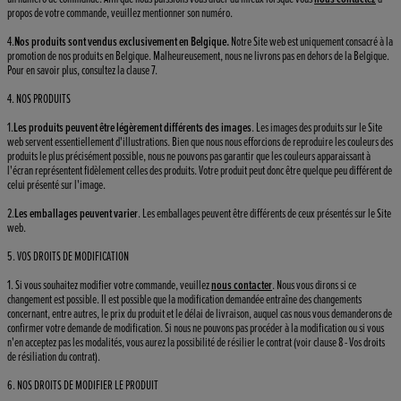
propos de votre commande, veuillez mentionner son numéro.
4.
Nos produits sont vendus exclusivement en Belgique.
Notre Site web est uniquement consacré à la
promotion de nos produits en Belgique. Malheureusement, nous ne livrons pas en dehors de la Belgique.
Pour en savoir plus, consultez la clause 7.
4. NOS PRODUITS
1.
Les produits peuvent être légèrement différents des images
. Les images des produits sur le Site
web servent essentiellement d'illustrations. Bien que nous nous efforcions de reproduire les couleurs des
produits le plus précisément possible, nous ne pouvons pas garantir que les couleurs apparaissant à
l'écran représentent fidèlement celles des produits. Votre produit peut donc être quelque peu différent de
celui présenté sur l'image.
2.
Les emballages peuvent varier
. Les emballages peuvent être différents de ceux présentés sur le Site
web.
5. VOS DROITS DE MODIFICATION
1. Si vous souhaitez modifier votre commande, veuillez
nous contacter
. Nous vous dirons si ce
changement est possible. Il est possible que la modification demandée entraîne des changements
concernant, entre autres, le prix du produit et le délai de livraison, auquel cas nous vous demanderons de
confirmer votre demande de modification. Si nous ne pouvons pas procéder à la modification ou si vous
n'en acceptez pas les modalités, vous aurez la possibilité de résilier le contrat (voir clause 8 - Vos droits
de résiliation du contrat).
6. NOS DROITS DE MODIFIER LE PRODUIT