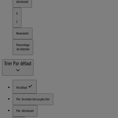
décroissant
A
-
Z
Nouveautés
Pourcentage
de réduction
Trier
Par défaut
Par défaut
Prix : Du moins cher au plus cher
Prix : décroissant