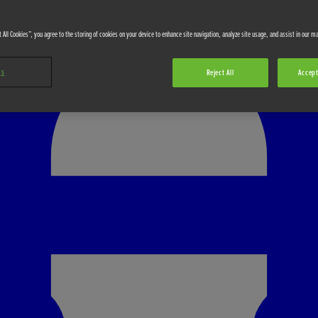
 All Cookies”, you agree to the storing of cookies on your device to enhance site navigation, analyze site usage, and assist in our ma
gs
Reject All
Accept