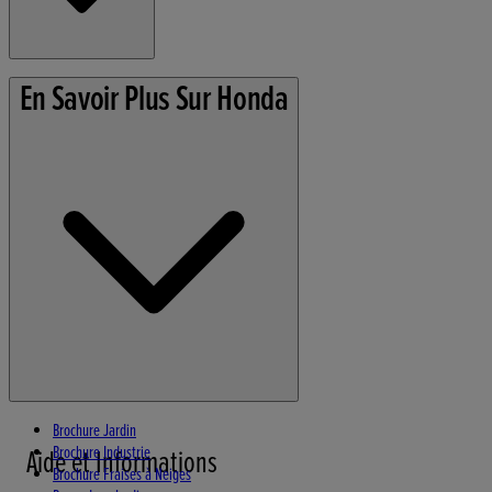
Conditions d'utilisation
En Savoir Plus Sur Honda
Politique de confidentialité
Information sur les Cookies
Brochure Jardin
Brochure Industrie
Aide et Informations
Brochure Fraises à Neiges