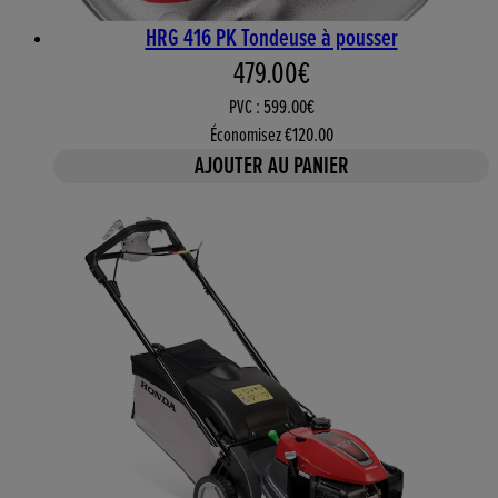
HRG 416 PK Tondeuse à pousser
Prix actuel : 479.00€. Prix 
479.00€
PVC : 599.00€
Économisez €120.00
AJOUTER AU PANIER