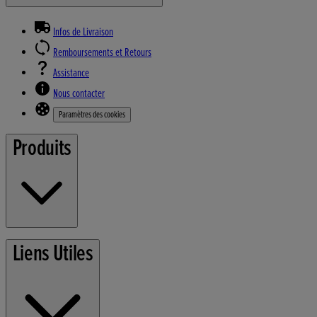
Infos de Livraison
Remboursements et Retours
Assistance
Nous contacter
Paramètres des cookies
Produits
Tondeuses
Liens Utiles
Outils de Jardin