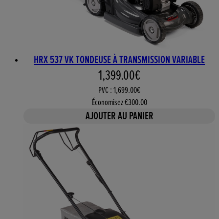
HRX 537 VK TONDEUSE À TRANSMISSION VARIABLE
Prix actuel : 1,399.00€. Prix
1,399.00€
PVC : 1,699.00€
Économisez €300.00
AJOUTER AU PANIER