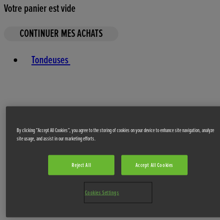
Votre panier est vide
CONTINUER MES ACHATS
Toggle basket menu
Tondeuses
By clicking “Accept All Cookies”, you agree to the storing of cookies on your device to enhance site navigation, analyze
site usage, and assist in our marketing efforts.
Outils de Jardin
Reject All
Accept All Cookies
Cookies Settings