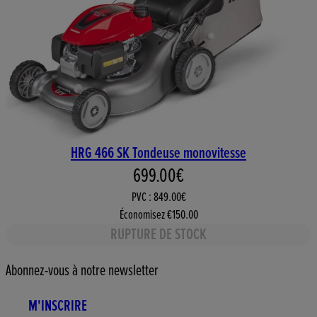
HRG 466 SK Tondeuse monovitesse
Prix actuel : 699.00€. Prix de
699.00€
PVC : 849.00€
Économisez €150.00
RUPTURE DE STOCK
Abonnez-vous à notre newsletter
M'INSCRIRE