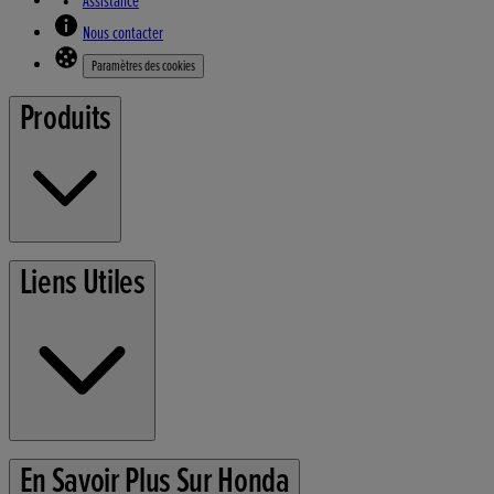
Assistance
Nous contacter
Paramètres des cookies
Produits
Tondeuses
Liens Utiles
Outils de Jardin
Conditions d'utilisation
En Savoir Plus Sur Honda
Politique de confidentialité