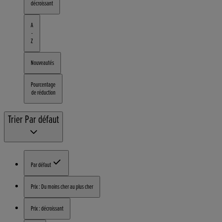
décroissant
A
-
Z
Nouveautés
Pourcentage
de réduction
Trier
Par défaut
Par défaut
Prix : Du moins cher au plus cher
Prix : décroissant