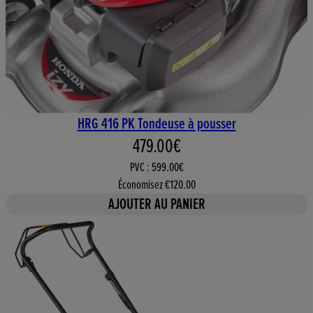
HRG 416 PK Tondeuse à pousser
Prix actuel : 479.00€. Prix de
479.00€
PVC : 599.00€
Économisez €120.00
AJOUTER AU PANIER