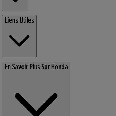
Tondeuses
Liens Utiles
Outils de Jardin
Conditions d'utilisation
En Savoir Plus Sur Honda
Politique de confidentialité
Information sur les Cookies