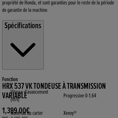
propriété de Honda, et sont garanties pour le reste de la période
de garantie de la machine.
Spécifications
Fonction
HRX 537 VK TONDEUSE À TRANSMISSION
Vitesse d'avancement
VARIABLE
Progressive 0-1.64
(m/s)
1,399.00€
Prix actuel : 1,399.00€.
Prix de vente conseillé : 1,699.00€.
Économie €300.00.
Matériau du carter
Xenoy®