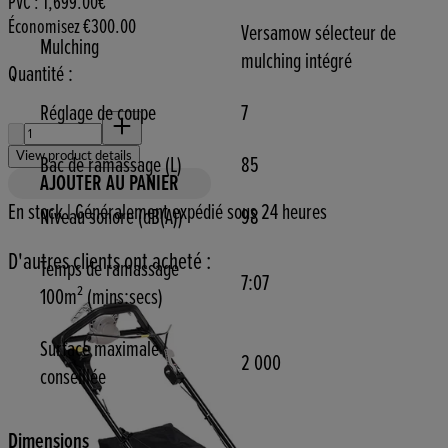
PVC : 1,699.00€
Économisez €300.00
Versamow sélecteur de
Mulching
mulching intégré
Quantité :
Réglage de coupe
7
Quantité :
View product details
Bac de ramassage (L)
85
AJOUTER AU PANIER
En stock | Généralement expédié sous 24 heures
Niveau sonore (dB(A))
98
D'autres clients ont acheté :
Temps de ramassage
7:07
100m² (mins:secs)
Surface maximale
2 000
conseillée
Dimensions