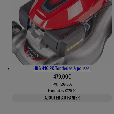
HRG 416 PK Tondeuse à pousser
Prix actuel : 479.00€. Prix 
479.00€
PVC : 599.00€
Économisez €120.00
AJOUTER AU PANIER