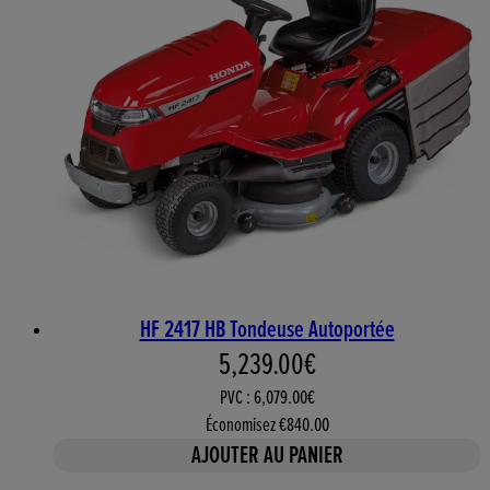
HF 2417 HB Tondeuse Autoportée
Prix actuel : 5,239.00€. Prix
5,239.00€
PVC : 6,079.00€
Économisez €840.00
AJOUTER AU PANIER