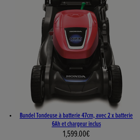
Bundel Tondeuse à batterie 47cm, avec 2 x batterie
6Ah et chargeur inclus
Prix actuel : 1,599.00€. Prix
1,599.00€