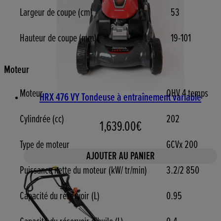
Largeur de coupe (cm)
53
Hauteur de coupe (mm)
19-101
Moteur
Moteur
OHV 4 temps
HRX 476 VY Tondeuse à entraînement variable
Cylindrée (cc)
202
1,639.00€
Type de moteur
GCVx 200
AJOUTER AU PANIER
Puissance nette du moteur (kW/ tr/min)
3.2/2 850
Capacité du réservoir (L)
0.95