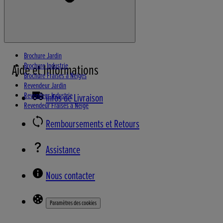
Brochure Jardin
Brochure Industrie
Aide et Informations
Brochure Fraises à Neiges
Revendeur Jardin
Revendeur Industrie
Infos de Livraison
Revendeur Fraises à Neige
Remboursements et Retours
Assistance
Nous contacter
Paramètres des cookies