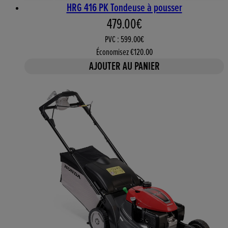
HRG 416 PK Tondeuse à pousser
Prix actuel : 479.00€. Prix 
479.00€
PVC : 599.00€
Économisez €120.00
AJOUTER AU PANIER