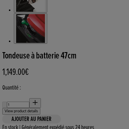
Tondeuse à batterie 47cm
1,149.00€
Prix actuel : 1,149.00€.
Quantité :
Quantité :
View product details
AJOUTER AU PANIER
En stock | Généralement expédié sous 24 heures