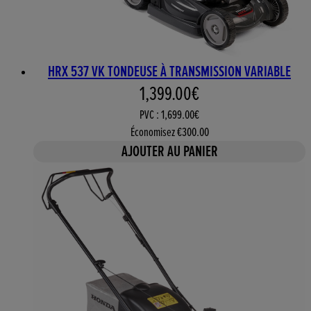
HRX 537 VK TONDEUSE À TRANSMISSION VARIABLE
Prix actuel : 1,399.00€. Prix
1,399.00€
PVC : 1,699.00€
Économisez €300.00
AJOUTER AU PANIER