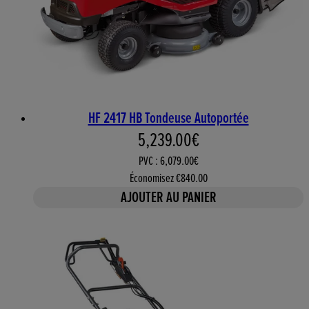
HF 2417 HB Tondeuse Autoportée
Prix actuel : 5,239.00€. Prix
5,239.00€
PVC : 6,079.00€
Économisez €840.00
AJOUTER AU PANIER