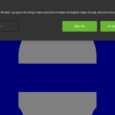
 All Cookies”, you agree to the storing of cookies on your device to enhance site navigation, analyze site usage, and assist in our ma
gs
Reject All
Accept